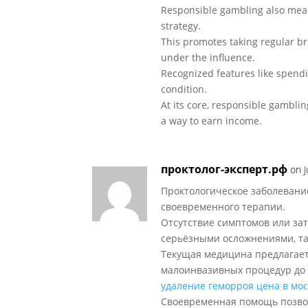
Responsible gambling also means
strategy.
This promotes taking regular b
under the influence.
Recognized features like spendi
condition.
At its core, responsible gambli
a way to earn income.
проктолог-эксперт.рф
on 
Проктологическое заболевани
своевременного терапии.
Отсутствие симптомов или зат
серьёзными осложнениями, та
Текущая медицина предлагает
малоинвазивных процедур до
удаление геморроя цена в мо
Своевременная помощь позво