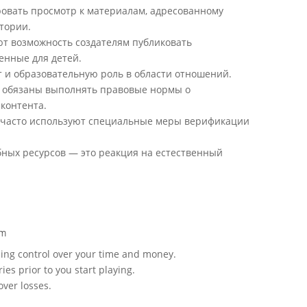
ровать просмотр к материалам, адресованному
тории.
ют возможность создателям публиковать
енные для детей.
и образовательную роль в области отношений.
в обязаны выполнять правовые нормы о
контента.
ы часто используют специальные меры верификации
бных ресурсов — это реакция на естественный
am
ing control over your time and money.
ies prior to you start playing.
over losses.