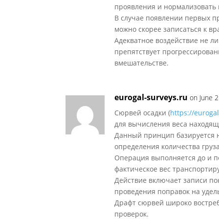
проявления и нормализовать 
В случае появлении первых пр
можно скорее записаться к вр
Адекватное воздействие не ли
препятствует прогрессирован
вмешательстве.
eurogal-surveys.ru
on June 2
Сюрвей осадки (
https://euroga
для вычисления веса находяще
Данный принцип базируется н
определения количества груз
Операция выполняется до и по
фактическое вес транспортир
Действие включает записи пок
проведения поправок на удел
Драфт сюрвей широко востреб
проверок.