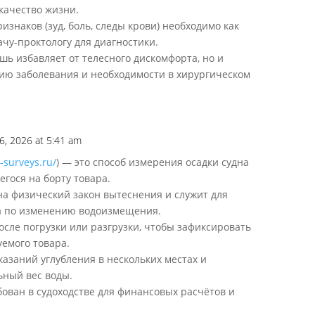
качество жизни.
изнаков (зуд, боль, следы крови) необходимо как
ачу-проктологу для диагностики.
шь избавляет от телесного дискомфорта, но и
ию заболевания и необходимости в хирургическом
6, 2026 at 5:41 am
l-surveys.ru/
) — это способ измерения осадки судна
гося на борту товара.
а физический закон вытеснения и служит для
а по изменению водоизмещения.
сле погрузки или разгрузки, чтобы зафиксировать
уемого товара.
азаний углубления в нескольких местах и
ьный вес воды.
ован в судоходстве для финансовых расчётов и