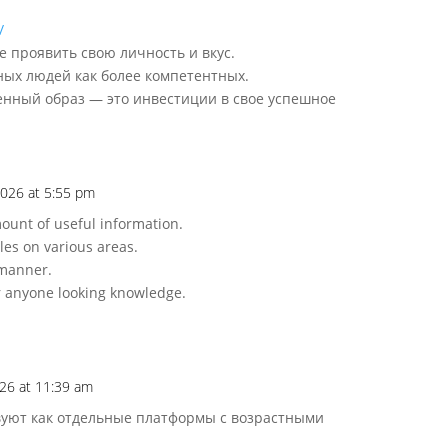
/
 проявить свою личность и вкус.
ых людей как более компетентных.
венный образ — это инвестиции в свое успешное
2026 at 5:55 pm
ount of useful information.
cles on various areas.
 manner.
or anyone looking knowledge.
26 at 11:39 am
вуют как отдельные платформы с возрастными