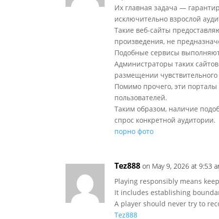
Их главная задача — гаранти
исключительно взрослой ауди
Такие веб-сайты предоставля
произведения, не предназнач
Подобные сервисы выполняют 
Администраторы таких сайто
размещении чувствительного 
Помимо прочего, эти портал
пользователей.
Таким образом, наличие подо
спрос конкретной аудитории.
порно фото
Tez888
on May 9, 2026 at 9:53 
Playing responsibly means keep
It includes establishing boundar
A player should never try to rec
Tez888