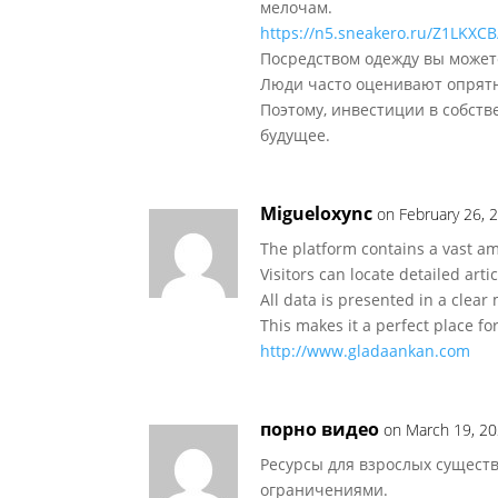
мелочам.
https://n5.sneakero.ru/Z1LKXCB
Посредством одежду вы можете
Люди часто оценивают опрятн
Поэтому, инвестиции в собст
будущее.
Migueloxync
on February 26, 
The platform contains a vast am
Visitors can locate detailed arti
All data is presented in a clear
This makes it a perfect place f
http://www.gladaankan.com
порно видео
on March 19, 20
Ресурсы для взрослых сущест
ограничениями.